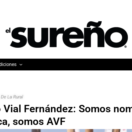
diciones
 De La Rural
 Vial Fernández: Somos no
ca, somos AVF