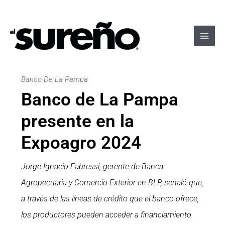
Ir
Navegación
Main
al
de
Men
contenido
entradas
Banco De La Pampa
Banco de La Pampa
presente en la
Expoagro 2024
Jorge Ignacio Fabressi, gerente de Banca
Agropecuaria y Comercio Exterior en BLP, señaló que,
a través de las líneas de crédito que el banco ofrece,
los productores pueden acceder a financiamiento