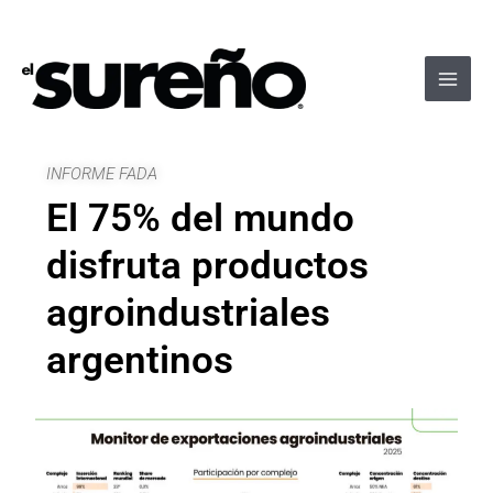
Ir
Navegación
Main
al
de
Men
contenido
entradas
INFORME FADA
El 75% del mundo
disfruta productos
agroindustriales
argentinos