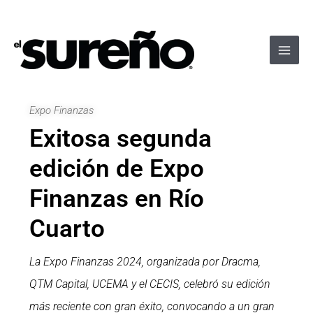
Ir
Navegación
Main
al
de
Men
contenido
entradas
Expo Finanzas
Exitosa segunda
edición de Expo
Finanzas en Río
Cuarto
La Expo Finanzas 2024, organizada por Dracma,
QTM Capital, UCEMA y el CECIS, celebró su edición
más reciente con gran éxito, convocando a un gran