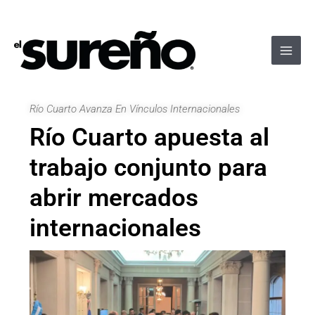
Ir
Navegación
Main
al
de
Men
contenido
entradas
Río Cuarto Avanza En Vínculos Internacionales
Río Cuarto apuesta al
trabajo conjunto para
abrir mercados
internacionales