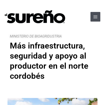
Ir
Navegación
Main
al
de
Men
contenido
entradas
MINISTERIO DE BIOAGRIDUSTRIA
Más infraestructura,
seguridad y apoyo al
productor en el norte
cordobés