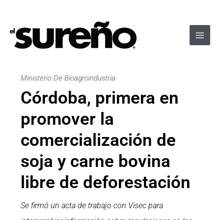
Ir
Navegación
Main
al
de
Men
contenido
entradas
Ministerio De Bioagroindustria
Córdoba, primera en
promover la
comercialización de
soja y carne bovina
libre de deforestación
Se firmó un acta de trabajo con Visec para