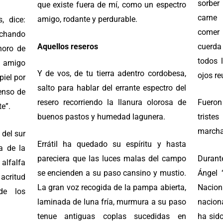
sorber
que existe fuera de mí, como un espectro
carne 
amigo, rodante y perdurable.
 dice:
comer 
uchando
Aquellos reseros
cuerda 
noro de
todos l
l amigo
Y de vos, de tu tierra adentro cordobesa,
ojos re
piel por
salto para hablar del errante espectro del
enso de
resero recorriendo la llanura olorosa de
Fueron
e”.
buenos pastos y humedad lagunera.
trist
marchan
 del sur
Errátil ha quedado su espíritu y hasta
a de la
pareciera que las luces malas del campo
Durant
 alfalfa
se encienden a su paso cansino y mustio.
Ángel 
 acritud
La gran voz recogida de la pampa abierta,
Nacion
de los
laminada de luna fría, murmura a su paso
naciona
tenue antiguas coplas sucedidas en
ha sid