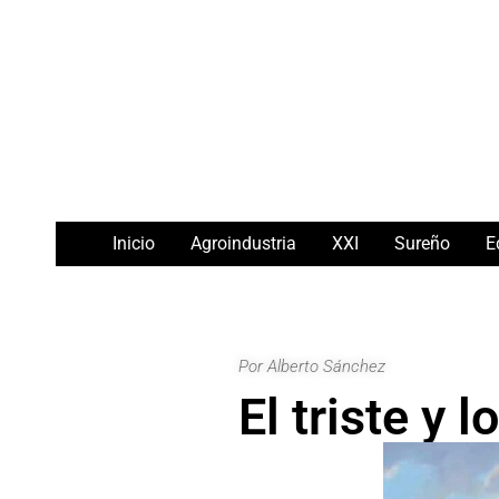
Ir
Navegación
al
de
contenido
entradas
Inicio
Agroindustria
XXI
Sureño
E
Por Alberto Sánchez
El triste y 