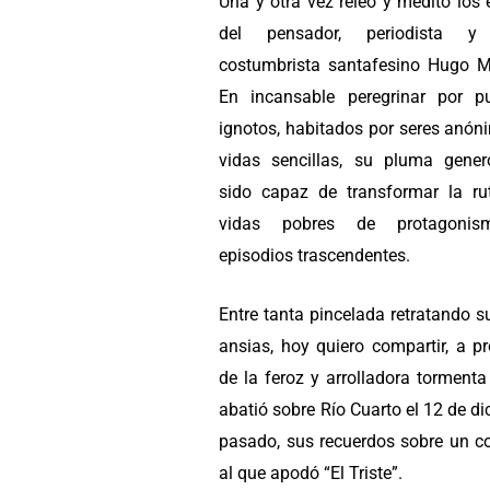
Una y otra vez releo y medito los 
del pensador, periodista y
costumbrista santafesino Hugo 
En incansable peregrinar por pu
ignotos, habitados por seres anón
vidas sencillas, su pluma gene
sido capaz de transformar la ru
vidas pobres de protagoni
episodios trascendentes.
Entre tanta pincelada retratando 
ansias, hoy quiero compartir, a p
de la feroz y arrolladora torment
abatió sobre Río Cuarto el 12 de d
pasado, sus recuerdos sobre un c
al que apodó “El Triste”.