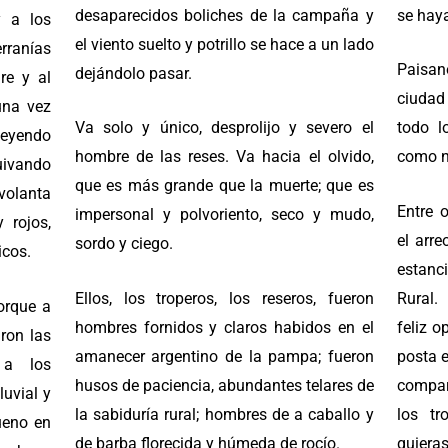
desaparecidos boliches de la campaña y
se haya
y a los
el viento suelto y potrillo se hace a un lado
rranías
Paisan
dejándolo pasar.
re y al
ciudad
una vez
Va solo y único, desprolijo y severo el
todo l
 leyendo
hombre de las reses. Va hacia el olvido,
como n
uivando
que es más grande que la muerte; que es
 volanta
Entre 
impersonal y polvoriento, seco y mudo,
 rojos,
el arre
sordo y ciego.
icos.
estanc
Ellos, los troperos, los reseros, fueron
Rural.
orque a
hombres fornidos y claros habidos en el
feliz o
aron las
amanecer argentino de la pampa; fueron
posta 
 a los
husos de paciencia, abundantes telares de
compar
uvial y
la sabiduría rural; hombres de a caballo y
los tr
ueno en
de barba florecida y húmeda de rocío.
quieras