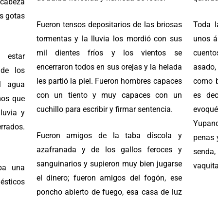
a cabeza
as gotas
Fueron tensos depositarios de las briosas
Toda l
tormentas y la lluvia los mordió con sus
unos á
mil dientes fríos y los vientos se
cuent
 estar
encerraron todos en sus orejas y la helada
asado,
de los
les partió la piel. Fueron hombres capaces
como b
l agua
con un tiento y muy capaces con un
es dec
mos que
cuchillo para escribir y firmar sentencia.
evoqu
luvia y
Yupanq
rrados.
Fueron amigos de la taba díscola y
penas 
azafranada y de los gallos feroces y
senda,
sanguinarios y supieron muy bien jugarse
vaquita
ba una
el dinero; fueron amigos del fogón, ese
mésticos
poncho abierto de fuego, esa casa de luz