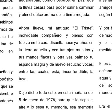
aguardaban, como nosotros, en paz, que
invent
escritos
la lluvia cesara para poder salir a caminar
amigos
 poeta
y oler el dulce aroma de la tierra mojada.
según l
Mandón.
eblitos
Ahora llueve, mi antiguo “El Triste”,
Y por f
imos de
inolvidable compañero, y pienso con
de mad
rosa ha
fuerza en tu cara disuelta hace ya años en
y el 
tina de
la tierra aquella y veo tus ojos mustios y
medida
smo en
tus manos flacas y otra vez palmeo tu
Ellos a
espalda magra y de nuevo escucho voces,
océano
entre las cuales está, inconfundible, la
sueños y
agua v
tuya.
ropósito
del s
a que se
Dejo dicho todo esto, en esta mañana del
monoton
iciembre
5 de enero de 1976, para que lo sepa el
ordobés
Era el
aire y lo sepa tu memoria, esa memoria