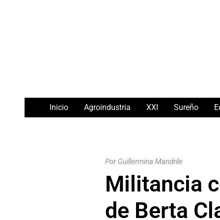
Ir
Navegación
al
de
contenido
entradas
Inicio
Agroindustria
XXI
Sureño
E
Por Guillermina Mandrile
Militancia c
de Berta Cl