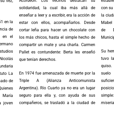
Acordeón. Los vecinos destacan su
establ
su vez,
solidaridad, la cual iba más allá de
con su 
enseñar a leer y a escribir, era la acción de
la ciud
51 en la
estar con ellos, acompañarlos. Desde
Mabel 
incia de
cortar leña para hacer un chocolate con
de D
a en el
los más chicos, hasta el simple hecho de
Munici
hermano
compartir un mate y una charla. Carmen
Su her
studios
Pallet es contundente: Berta les enseñó
tuvo l
icolás
que tenían derechos.
quiso.
cundaria
En 1974 fue amenazada de muerte por la
suelo
ituto La
Triple A (Alianza Anticomunista
sufic
nado de
Argentina). Río Cuarto ya no era un lugar
posici
Quienes
seguro para ella y, con ayuda de sus
simpl
a María
compañeros, se trasladó a la ciudad de
miseria
a joven