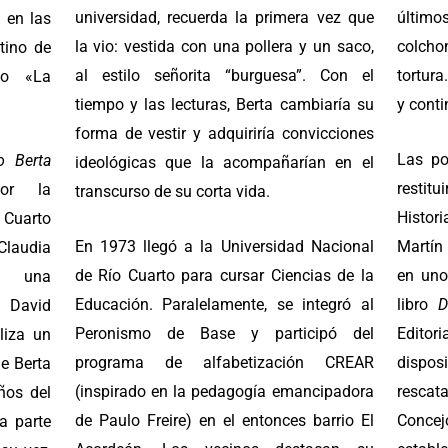
universidad, recuerda la primera vez que
último
 en las
la vio: vestida con una pollera y un saco,
colcho
tino de
al estilo señorita “burguesa”. Con el
tortura
io «La
tiempo y las lecturas, Berta cambiaría su
y cont
forma de vestir y adquiriría convicciones
Las po
o Berta
ideológicas que la acompañarían en el
restit
por la
transcurso de su corta vida.
Histo
Cuarto
En 1973 llegó a la Universidad Nacional
Martín
audia
de Río Cuarto para cursar Ciencias de la
en uno
n una
Educación. Paralelamente, se integró al
libro
D
 David
Peronismo de Base y participó del
Editori
liza un
programa de alfabetización CREAR
dispo
de Berta
(inspirado en la pedagogía emancipadora
rescat
ños del
de Paulo Freire) en el entonces barrio El
Concej
a parte