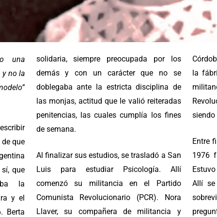
solidaria, siempre preocupada por los
Córdob
vo una
demás y con un carácter que no se
la fábr
 y no la
doblegaba ante la estricta disciplina de
milit
odelo”
las monjas, actitud que le valió reiteradas
Revolu
penitencias, las cuales cumplía los fines
siendo
escribir
de semana.
Entre f
 de que
Al finalizar sus estudios, se trasladó a San
1976 f
rgentina
Luis para estudiar Psicología. Allí
Estuvo 
 sí, que
comenzó su militancia en el Partido
Allí s
aba la
Comunista Revolucionario (PCR). Nora
sobrev
ura y el
Llaver, su compañera de militancia y
pregun
6. Berta