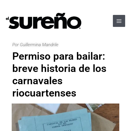
Ir
Navegación
Main
al
de
Men
contenido
entradas
Por Guillermina Mandrile
Permiso para bailar:
breve historia de los
carnavales
riocuartenses