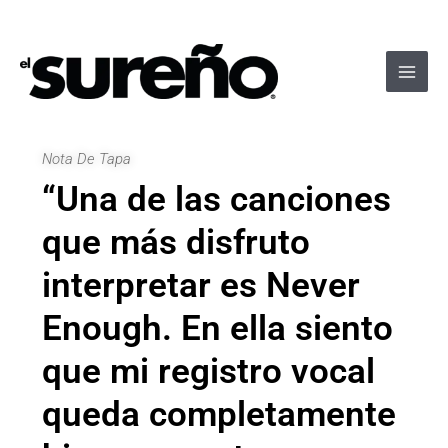
Ir
Navegación
Main
al
de
Men
contenido
entradas
Nota De Tapa
“Una de las canciones
que más disfruto
interpretar es Never
Enough. En ella siento
que mi registro vocal
queda completamente