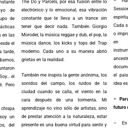
– Har
The Do y Parcels, por esa fusión entre lo
nstante
Sessio
electrónico y lo emocional, esa vibración
ayo de
espirit
constante que te lleva a un trance sin
rupo de
Cada s
tener que decir nada. También Giorgio
cticas
o impr
Moroder, la música reggae y dub, el pop, la
s en las
en e
música dance, los kicks y tops del Trap
esde el
instru
moderno. Cada uno a su manera abrió
a tarde,
ancest
grietas en la realidad.
ábamos,
docume
untaron
También me inspira la gente anónima, los
el pai
“Soy… el
sonidos del campo, los ruidos de la
idea es
é. Pero
ciudad cuando se calla, el viento en la
– Par
cara después de una tormenta. Mi
futuro
aprendizaje no vino sólo de artistas, sino
 chispa
de prestar atención a la naturaleza, estar
 soy un
– En
presente es una buena virtud para sentir y
os, del