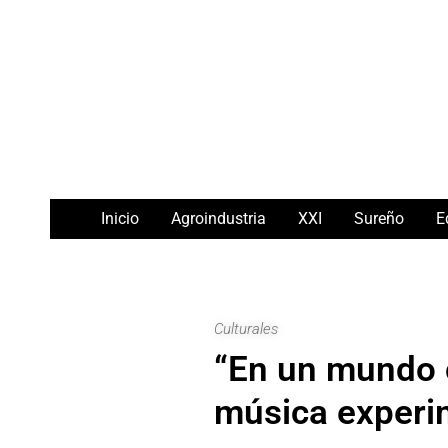
Ir
Navegación
al
de
contenido
entradas
Inicio
Agroindustria
XXI
Sureño
E
Culturales
“En un mundo 
música experim