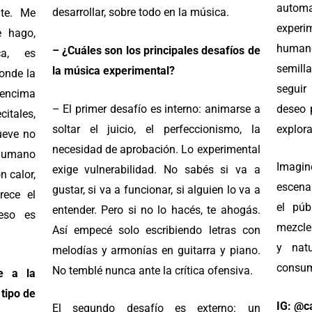
autom
desarrollar, sobre todo en la música.
te. Me
experi
e hago,
humano
– ¿Cuáles son los principales desafíos de
ca, es
semill
la música experimental?
donde la
seguir
r encima
– El primer desafío es interno: animarse a
deseo 
citales,
soltar el juicio, el perfeccionismo, la
explora
ueve no
necesidad de aprobación. Lo experimental
 humano
Imagi
exige vulnerabilidad. No sabés si va a
n calor,
escena
gustar, si va a funcionar, si alguien lo va a
rece el
el púb
entender. Pero si no lo hacés, te ahogás.
eso es
mezclen
Así empecé solo escribiendo letras con
y nat
melodías y armonías en guitarra y piano.
consum
No temblé nunca ante la crítica ofensiva.
e a la
tipo de
IG: @c
El segundo desafío es externo: un