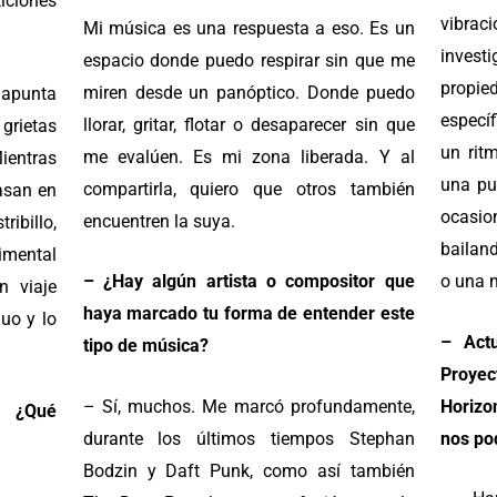
ciones
vibrac
Mi música es una respuesta a eso. Es un
invest
espacio donde puedo respirar sin que me
propie
miren desde un panóptico. Donde puedo
o apunta
específ
llorar, gritar, flotar o desaparecer sin que
 grietas
un rit
me evalúen. Es mi zona liberada. Y al
ientras
una pu
compartirla, quiero que otros también
asan en
ocasi
encuentren la suya.
ribillo,
bailand
imental
– ¿Hay algún artista o compositor que
o una m
n viaje
haya marcado tu forma de entender este
guo y lo
– Act
tipo de música?
Proy
– Sí, muchos. Me marcó profundamente,
Horizo
? ¿Qué
durante los últimos tiempos Stephan
nos po
Bodzin y Daft Punk, como así también