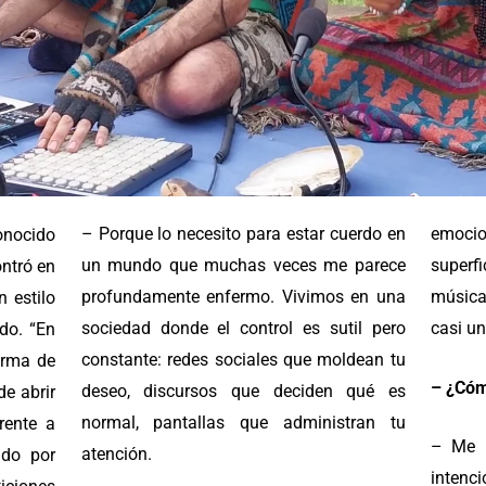
– Porque lo necesito para estar cuerdo en
emocio
onocido
un mundo que muchas veces me parece
superfi
ntró en
profundamente enfermo. Vivimos en una
música
 estilo
sociedad donde el control es sutil pero
casi un
do. “En
constante: redes sociales que moldean tu
orma de
– ¿Cóm
deseo, discursos que deciden qué es
de abrir
normal, pantallas que administran tu
rente a
– Me i
atención.
do por
intenc