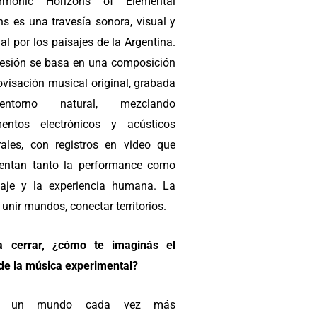
monic Horizons of Elemental
ns es una travesía sonora, visual y
ual por los paisajes de la Argentina.
esión se basa en una composición
ovisación musical original, grabada
ntorno natural, mezclando
mentos electrónicos y acústicos
rales, con registros en video que
ntan tanto la performance como
saje y la experiencia humana. La
 unir mundos, conectar territorios.
a cerrar, ¿cómo te imaginás el
 de la música experimental?
 un mundo cada vez más