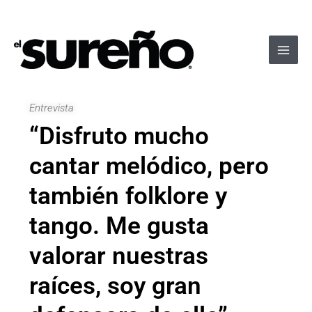
Ir
Navegación
Main
al
de
Men
contenido
entradas
Entrevista
“Disfruto mucho
cantar melódico, pero
también folklore y
tango. Me gusta
valorar nuestras
raíces, soy gran