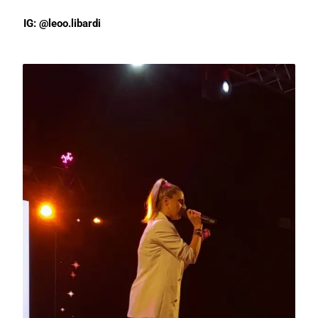
IG: @leoo.libardi