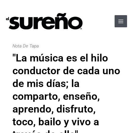
Ir
Navegación
Main
al
de
Men
contenido
entradas
Nota De Tapa
"La música es el hilo
conductor de cada uno
de mis días; la
comparto, enseño,
aprendo, disfruto,
toco, bailo y vivo a