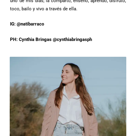
uno de mis días; la comparto, enseño, aprendo, disfruto,
toco, bailo y vivo a través de ella.
IG: @natibarraco
PH: Cynthia Bringas @cynthiabringasph