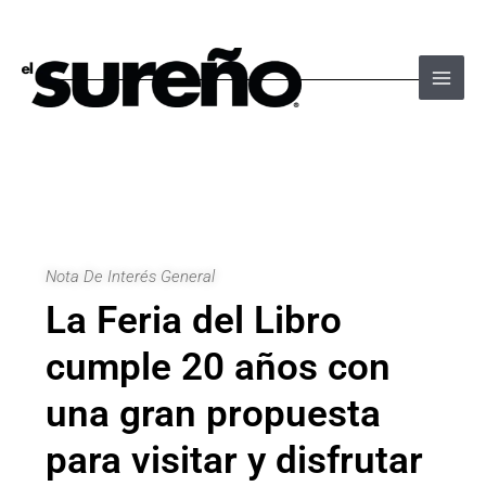
Ir
Navegación
Main
al
de
Men
contenido
entradas
Nota De Interés General
La Feria del Libro
cumple 20 años con
una gran propuesta
para visitar y disfrutar