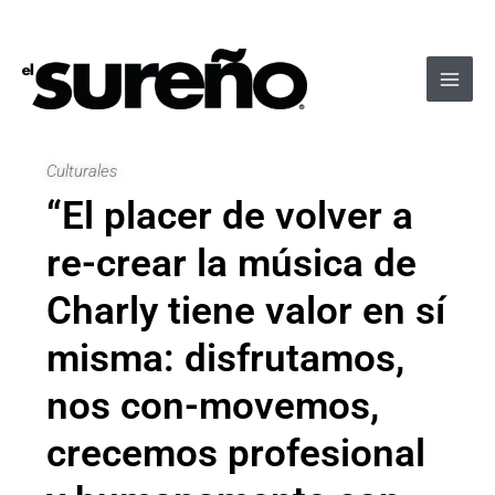
Ir
Navegación
Main
al
de
Men
contenido
entradas
Culturales
“El placer de volver a
re-crear la música de
Charly tiene valor en sí
misma: disfrutamos,
nos con-movemos,
crecemos profesional