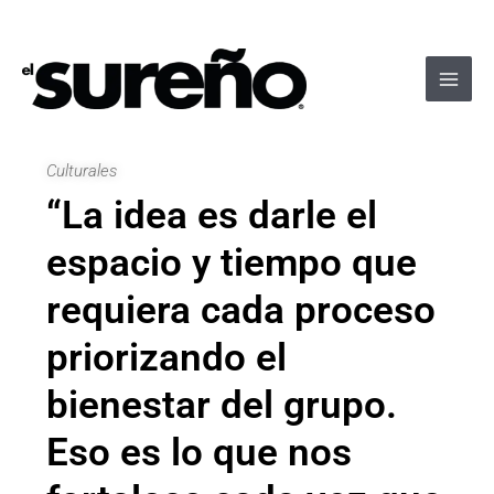
Ir
Navegación
Main
al
de
Men
contenido
entradas
Culturales
“La idea es darle el
espacio y tiempo que
requiera cada proceso
priorizando el
bienestar del grupo.
Eso es lo que nos