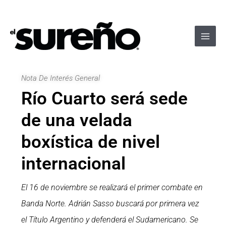
Ir
Navegación
Main
al
de
Men
contenido
entradas
Nota De Interés General
Río Cuarto será sede
de una velada
boxística de nivel
internacional
El 16 de noviembre se realizará el primer combate en
Banda Norte.
Adrián Sasso buscará por primera vez
el Título Argentino y defenderá el Sudamericano. Se