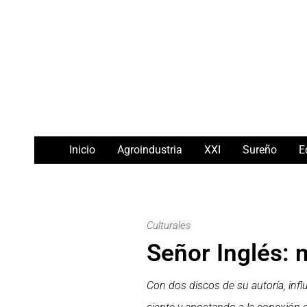
Ir
Navegación
al
de
contenido
entradas
Inicio
Agroindustria
XXI
Sureño
E
Culturales
Señor Inglés: 
Con dos discos de su autoría, infl