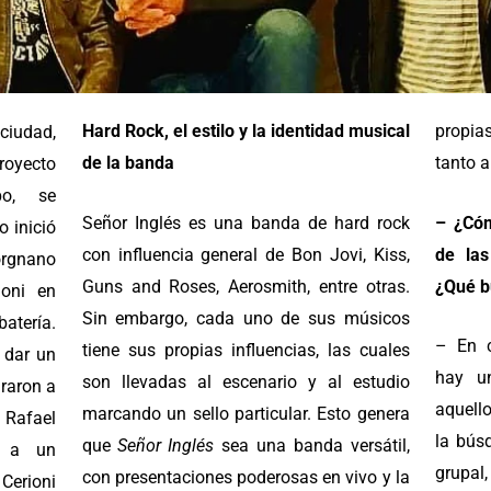
Hard Rock, el estilo y la identidad musical
propia
ciudad,
de la banda
tanto a
oyecto
po, se
Señor Inglés es una banda de hard rock
– ¿Cóm
o inició
con influencia general de Bon Jovi, Kiss,
de las
orgnano
Guns and Roses, Aerosmith, entre otras.
¿Qué b
ioni en
Sin embargo, cada uno de sus músicos
atería.
– En c
tiene sus propias influencias, las cuales
 dar un
hay un
son llevadas al escenario y al estudio
graron a
aquello
marcando un sello particular. Esto genera
 Rafael
la bús
que
Señor Inglés
sea una banda versátil,
ó a un
grupal
con presentaciones poderosas en vivo y la
Cerioni