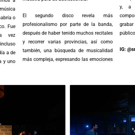
tamos a
y, a 
a música
El segundo disco revela más
compo
habría o
profesionalismo por parte de la banda,
grabar
co. Fue
después de haber tenido muchos recitales
público
a vez
y recorrer varias provincias, así como
ncluso
IG: @sr
también, una búsqueda de musicalidad
ía a de
más compleja, expresando las emociones
ta y uno