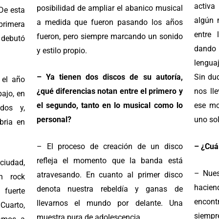
activa
posibilidad de ampliar el abanico musical
De esta
algún 
a medida que fueron pasando los años
rimera
entre 
fueron, pero siempre marcando un sonido
 debutó
dando
y estilo propio.
lengua
– Ya tienen dos discos de su autoría,
Sin du
 el año
¿qué diferencias notan entre el primero y
nos ll
bajo, en
el segundo, tanto en lo musical como lo
ese mo
dos y,
personal?
uno sol
bria en
– El proceso de creación de un disco
– ¿Cuá
refleja el momento que la banda está
ciudad,
– Nues
atravesando. En cuanto al primer disco
n rock
hacie
denota nuestra rebeldía y ganas de
 fuerte
encon
llevarnos el mundo por delante. Una
Cuarto,
siempr
muestra pura de adolescencia.