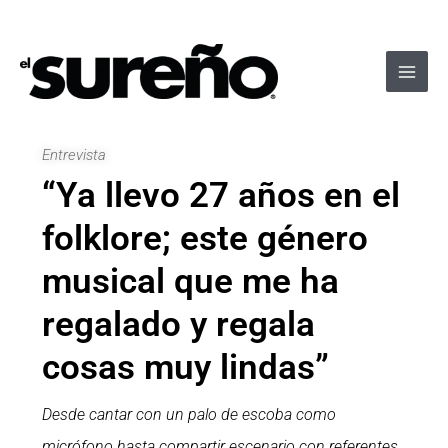
Ir
Navegación
Main
al
de
Men
contenido
entradas
Entrevista
“Ya llevo 27 años en el
folklore; este género
musical que me ha
regalado y regala
cosas muy lindas”
Desde cantar con un palo de escoba como
micrófono hasta compartir escenario con referentes