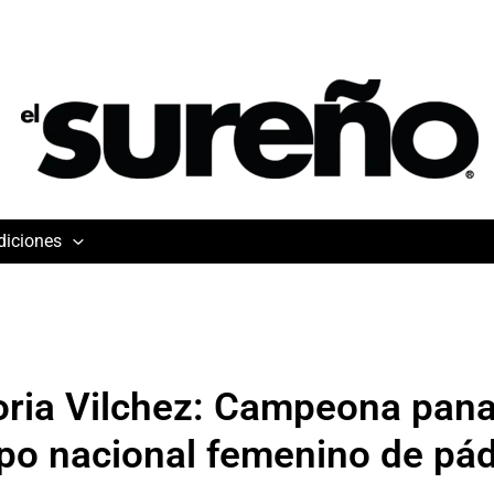
diciones
oria Vilchez: Campeona pan
po nacional femenino de pád