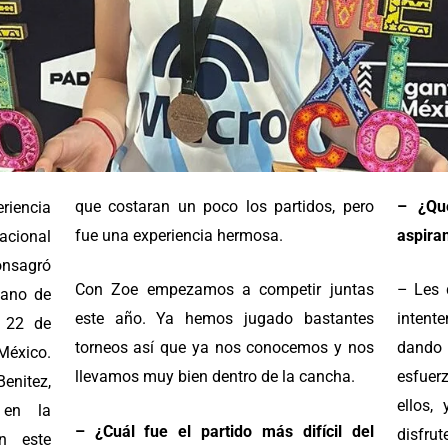
que costaran un poco los partidos, pero
– ¿Qu
eriencia
fue una experiencia hermosa.
aspira
nacional
nsagró
Con Zoe empezamos a competir juntas
– ⁠Les
cano de
este año. Ya hemos jugado bastantes
intente
l 22 de
torneos así que ya nos conocemos y nos
dando 
México.
llevamos muy bien dentro de la cancha.
esfuerz
nitez,
ellos,
 en la
– ¿Cuál fue el partido más difícil del
disfru
en este