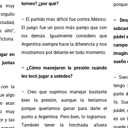
torneo? ¿por qué?
porque 
ia muy
 orgullo
– ⁠El partido más difícil fue contra México.
–
Des
ciudad,
El juego fue un poco más parejo que con
subca
 alto”,
los demás. Igualmente considero que
pádel 
ictoria.
Argentina siempre hace la diferencia y nos
campe
mostramos por delante en todo momento.
imagin
ugar en
sueño 
 juntas
– ¿Cómo manejaron la presión cuándo
les tocó jugar a ustedes?
– Sien
tengo 
 con la
– ⁠Creo que supimos manejar bastante
parte 
ue algo
bien la presión, aunque la teníamos
fe. ⁠S
n eran
porque queríamos ganar para darle el
pádel, 
vo muy
punto a Argentina. Pero bien, lo logramos.
es un 
r y las
También tener la hinchada afuera
puede 