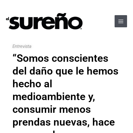
Ir
Navegación
Main
al
de
Men
contenido
entradas
Entrevista
“Somos conscientes
del daño que le hemos
hecho al
medioambiente y,
consumir menos
prendas nuevas, hace