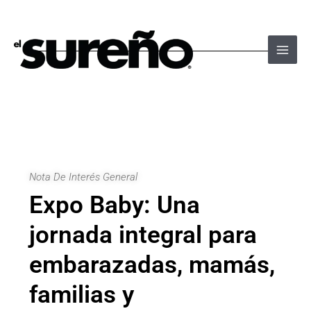
Ir
Navegación
Main
al
de
Men
contenido
entradas
Nota De Interés General
Expo Baby: Una
jornada integral para
embarazadas, mamás,
familias y