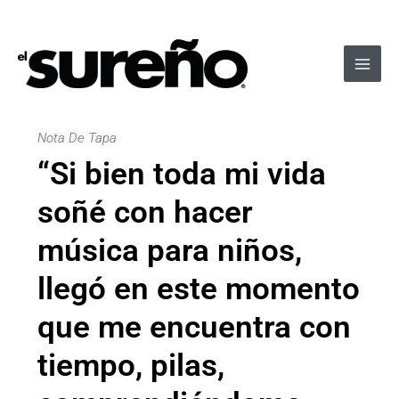
Ir
Navegación
Main
al
de
Men
contenido
entradas
Nota De Tapa
“Si bien toda mi vida
soñé con hacer
música para niños,
llegó en este momento
que me encuentra con
tiempo, pilas,