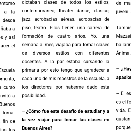
dictaban clases de todos los estilos,
de ma
 entorno
contemporáneo, theater dance, clásico,
juvenil.
o a la
jazz, acrobacias aéreas, acrobacias de
 desde
piso, teatro. Ellos tienen una carrera de
Tambi
añaba a
formación de cuatro años. Yo, una
Mazze
os y así
semana al mes, viajaba para tomar clases
bailar
acer el
de diversos estilos con diferentes
Ánima.
docentes. A la par estaba cursando la
– ¿Hay
primaria por esto tengo que agradecer a
 Escuela
apasio
cada uno de mis maestros de la escuela, a
mento,
los directores, por haberme dado esta
n curso
– El e
posibilidad.
nvitó a
es el f
 Buenos
vida. 
– ¿Cómo fue este desafío de estudiar y a
 tomar
gustan
la vez viajar para tomar las clases en
 fin de
porque
Buenos Aires?
dos los