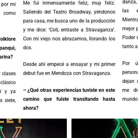
danza, 
Me fui inmensamente feliz, muy feliz.
 por mi
las e
Saliendo del Teatro Broadway, yéndonos
a como
Mient
para casa, me busca uno de la producción
mejor 
y me dice: ‘Coti, entraste a Stravaganza’.
Poder s
Con mi viejo nos abrazamos, llorando los
olklore
tanto 
dos.
panqui
,
arina?
Por ú
Desde ahí empecé a ensayar y mi primer
person
debut fue en Mendoza con Stravaganza.
 clases
dejan 
 clásico
– ¿Qué otras experiencias tuviste en este
me di
i y ya
camino que fuiste transitando hasta
mundo y
 siete,
ahora?