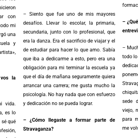
formaci
hicieron
– Siento que fue uno de mis mayores
lar con
– ¿Qué
desafíos. Llevar lo escolar, la primaria,
todo mi
entrev
secundaria, junto con lo profesional, que
orgó una
era la danza. Era el sacrificio de viajar y el
uela y
– Much
de estudiar para hacer lo que amo. Sabía
tista»,
todo l
que iba a dedicarme a esto, pero era una
dedic
obligación para mi terminar la escuela ya
ponem
que el día de mañana seguramente quiera
 vos la
Strav
arrancar una carrera; me gusta mucho la
chiqui
psicología. No hay nada que con esfuerzo
sede 
y dedicación no se pueda lograr.
i vida.
viejo,
a, es lo
para m
– ¿Cómo llegaste a formar parte de
 sé qué
me volv
Stravaganza?
ofesión,