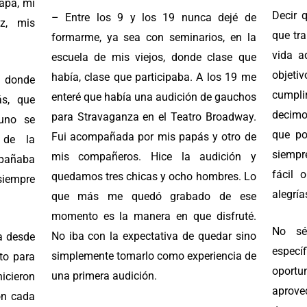
papá, mi
Decir 
– Entre los 9 y los 19 nunca dejé de
z, mis
que tr
formarme, ya sea con seminarios, en la
vida a
escuela de mis viejos, donde clase que
objet
había, clase que participaba. A los 19 me
 donde
cumpli
enteré que había una audición de gauchos
ás, que
decimo
para Stravaganza en el Teatro Broadway.
uno se
que po
Fui acompañada por mis papás y otro de
 de la
siempr
mis compañeros. Hice la audición y
mpañaba
fácil 
quedamos tres chicas y ocho hombres. Lo
 siempre
alegría
que más me quedó grabado de ese
momento es la manera en que disfruté.
No sé
No iba con la expectativa de quedar sino
a desde
especí
simplemente tomarlo como experiencia de
to para
oportu
una primera audición.
hicieron
aprov
on cada