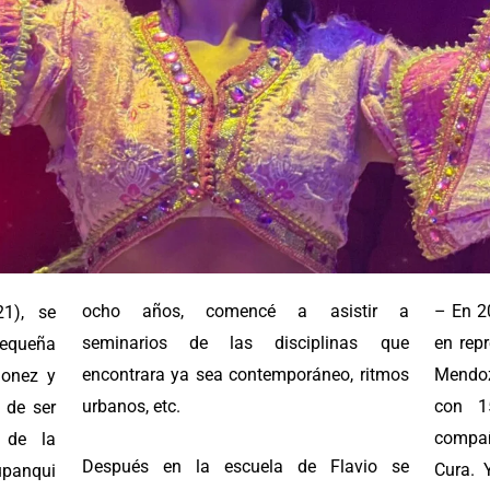
ocho años, comencé a asistir a
– En 2
1), se
seminarios de las disciplinas que
en rep
pequeña
encontrara ya sea contemporáneo, ritmos
Mendoz
ñonez y
urbanos, etc.
con 1
 de ser
compa
s de la
Después en la escuela de Flavio se
Cura. 
upanqui