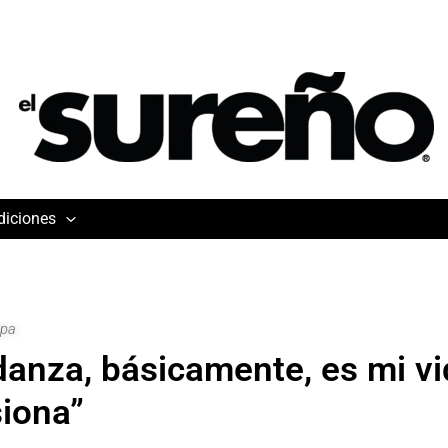
diciones
apa
danza, básicamente, es mi vi
iona”