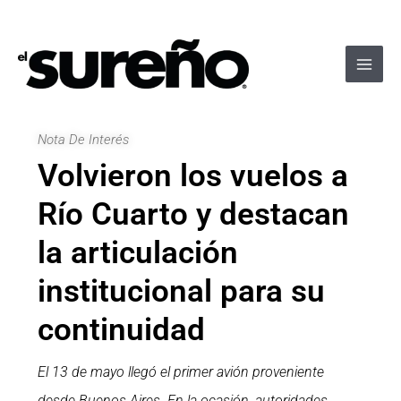
Ir
Navegación
Main
al
de
Men
contenido
entradas
Nota De Interés
Volvieron los vuelos a
Río Cuarto y destacan
la articulación
institucional para su
continuidad
El 13 de mayo llegó el primer avión proveniente
desde Buenos Aires. En la ocasión, autoridades