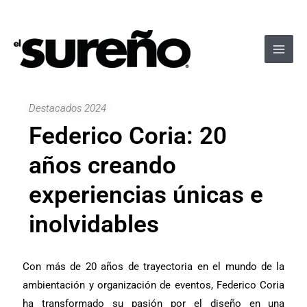
Ir
Navegación
Main
al
de
Men
contenido
entradas
Destacados 2024
Federico Coria: 20
años creando
experiencias únicas e
inolvidables
Con más de 20 años de trayectoria en el mundo de la
ambientación y organización de eventos, Federico Coria
ha transformado su pasión por el diseño en una