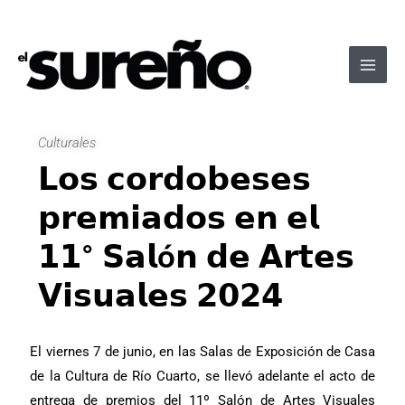
Ir
Navegación
Main
al
de
Men
contenido
entradas
Culturales
𝗟𝗼𝘀 𝗰𝗼𝗿𝗱𝗼𝗯𝗲𝘀𝗲𝘀
𝗽𝗿𝗲𝗺𝗶𝗮𝗱𝗼𝘀 𝗲𝗻 𝗲𝗹
𝟭𝟭° 𝗦𝗮𝗹ó𝗻 𝗱𝗲 𝗔𝗿𝘁𝗲𝘀
𝗩𝗶𝘀𝘂𝗮𝗹𝗲𝘀 𝟮𝟬𝟮𝟰
El viernes 7 de junio, en las Salas de Exposición de Casa
de la Cultura de Río Cuarto, se llevó adelante el acto de
entrega de premios del 11º Salón de Artes Visuales