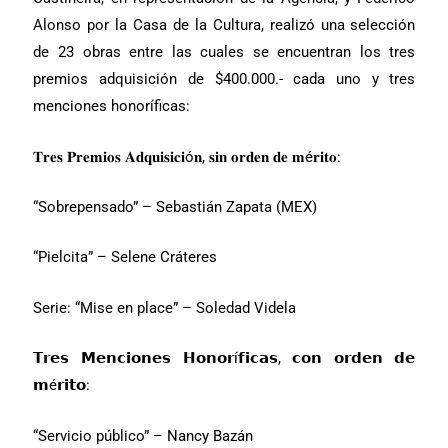
Alonso por la Casa de la Cultura, realizó una selección
de 23 obras entre las cuales se encuentran los tres
premios adquisición de $400.000.- cada uno y tres
menciones honoríficas:
𝐓𝐫𝐞𝐬 𝐏𝐫𝐞𝐦𝐢𝐨𝐬 𝐀𝐝𝐪𝐮𝐢𝐬𝐢𝐜𝐢ó𝐧, 𝐬𝐢𝐧 𝐨𝐫𝐝𝐞𝐧 𝐝𝐞 𝐦é𝐫𝐢𝐭𝐨:
“Sobrepensado” – Sebastián Zapata (MEX)
“Pielcita” – Selene Cráteres
Serie: “Mise en place” – Soledad Videla
𝗧𝗿𝗲𝘀 𝗠𝗲𝗻𝗰𝗶𝗼𝗻𝗲𝘀 𝗛𝗼𝗻𝗼𝗿í𝗳𝗶𝗰𝗮𝘀, 𝗰𝗼𝗻 𝗼𝗿𝗱𝗲𝗻 𝗱𝗲
𝗺é𝗿𝗶𝘁𝗼:
“Servicio público” – Nancy Bazán