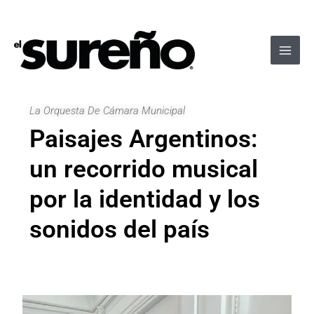
Ir
Navegación
Main
al
de
Men
contenido
entradas
La Orquesta De Cámara Municipal
Paisajes Argentinos:
un recorrido musical
por la identidad y los
sonidos del país