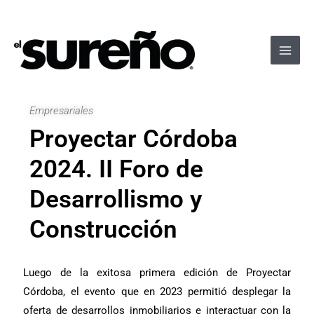
Ir
Navegación
Main
al
de
Men
contenido
entradas
Empresariales
Proyectar Córdoba
2024. II Foro de
Desarrollismo y
Construcción
Luego de la exitosa primera edición de Proyectar
Córdoba, el evento que en 2023 permitió desplegar la
oferta de desarrollos inmobiliarios e interactuar con la