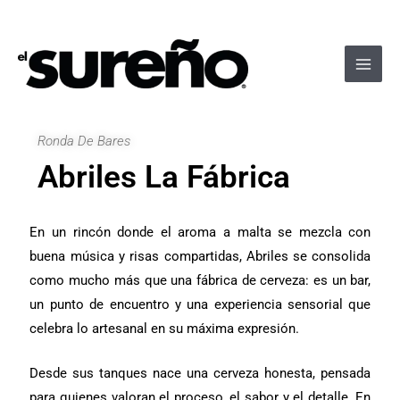
Ir
Navegación
Main
al
de
Men
contenido
entradas
Ronda De Bares
Abriles La Fábrica
En un rincón donde el aroma a malta se mezcla con
buena música y risas compartidas, Abriles se consolida
como mucho más que una fábrica de cerveza: es un bar,
un punto de encuentro y una experiencia sensorial que
celebra lo artesanal en su máxima expresión.
Desde sus tanques nace una cerveza honesta, pensada
para quienes valoran el proceso, el sabor y el detalle. En