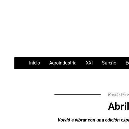
Ir
Navegación
al
de
contenido
entradas
Inicio
Agroindustria
XXI
Sureño
E
Ronda De 
Abri
Volvió a vibrar con una edición exp