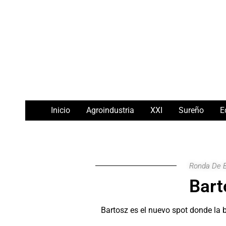
Ir
Navegación
al
de
contenido
entradas
Inicio
Agroindustria
XXI
Sureño
E
Ronda De 
Bart
Bartosz es el nuevo spot donde la 