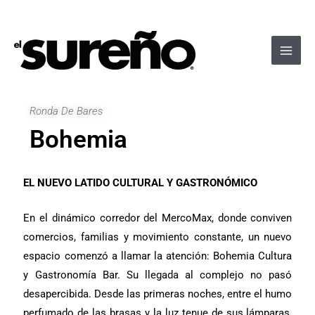
Ir
Navegación
Main
al
de
Men
contenido
entradas
Ronda De Bares
Bohemia
EL NUEVO LATIDO CULTURAL Y GASTRONÓMICO
En el dinámico corredor del MercoMax, donde conviven
comercios, familias y movimiento constante, un nuevo
espacio comenzó a llamar la atención: Bohemia Cultura
y Gastronomía Bar. Su llegada al complejo no pasó
desapercibida. Desde las primeras noches, entre el humo
perfumado de las brasas y la luz tenue de sus lámparas,