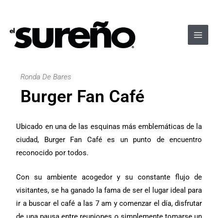
Ir
Navegación
Main
al
de
Men
contenido
entradas
Ronda De Bares
Burger Fan Café
Ubicado en una de las esquinas más emblemáticas de la
ciudad, Burger Fan Café es un punto de encuentro
reconocido por todos.
Con su ambiente acogedor y su constante flujo de
visitantes, se ha ganado la fama de ser el lugar ideal para
ir a buscar el café a las 7 am y comenzar el día, disfrutar
de una pausa entre reuniones o simplemente tomarse un