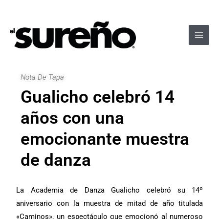
Ir
Navegación
Main
al
de
Men
contenido
entradas
Nota De Tapa
Gualicho celebró 14
años con una
emocionante muestra
de danza
La Academia de Danza Gualicho celebró su 14º
aniversario con la muestra de mitad de año titulada
«Caminos», un espectáculo que emocionó al numeroso