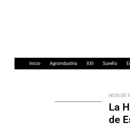
Ir
Navegación
al
de
contenido
entradas
Inicio
Agroindustria
XXI
Sureño
E
NOTA DE T
La H
de E