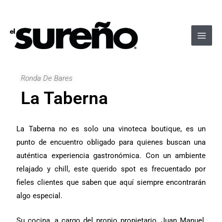
Ir
Navegación
Main
al
de
Men
contenido
entradas
Ronda De Bares
La Taberna
La Taberna no es solo una vinoteca boutique, es un
punto de encuentro obligado para quienes buscan una
auténtica experiencia gastronómica. Con un ambiente
relajado y chill, este querido spot es frecuentado por
fieles clientes que saben que aquí siempre encontrarán
algo especial.
Su cocina, a cargo del propio propietario, Juan Manuel,