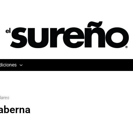
diciones
Bares
aberna