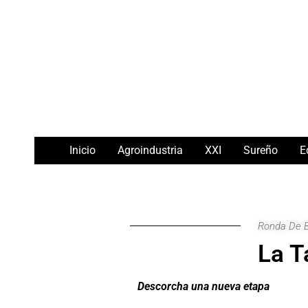
Ir
Navegación
al
de
contenido
entradas
Inicio
Agroindustria
XXI
Sureño
E
Ronda De 
La T
Descorcha una nueva etapa