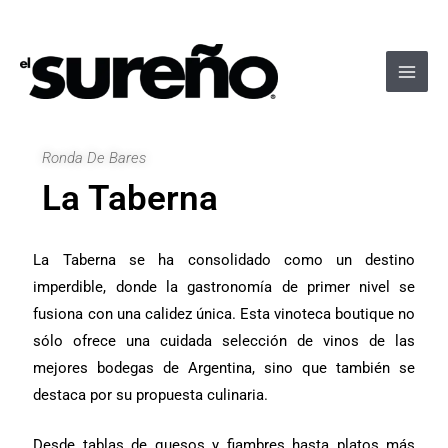
Ir
Navegación
Main
al
de
Men
contenido
entradas
Ronda De Bares
La Taberna
La Taberna se ha consolidado como un destino
imperdible, donde la gastronomía de primer nivel se
fusiona con una calidez única. Esta vinoteca boutique no
sólo ofrece una cuidada selección de vinos de las
mejores bodegas de Argentina, sino que también se
destaca por su propuesta culinaria.
Desde tablas de quesos y fiambres hasta platos más