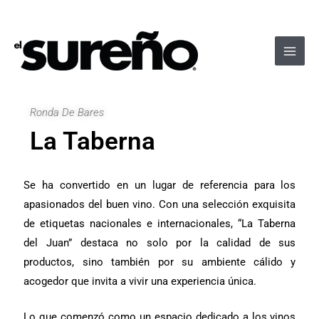
Ir
Navegación
Main
al
de
Men
contenido
entradas
Ronda De Bares
La Taberna
Se ha convertido en un lugar de referencia para los
apasionados del buen vino. Con una selección exquisita
de etiquetas nacionales e internacionales, “La Taberna
del Juan” destaca no solo por la calidad de sus
productos, sino también por su ambiente cálido y
acogedor que invita a vivir una experiencia única.
Lo que comenzó como un espacio dedicado a los vinos