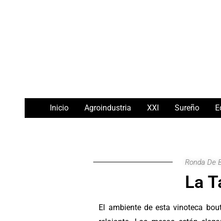
Ir
Navegación
al
de
contenido
entradas
Inicio
Agroindustria
XXI
Sureño
E
Ronda De 
La T
El ambiente de esta vinoteca bou