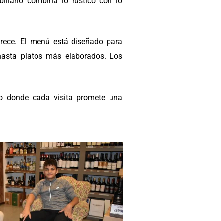
iliario combina lo rústico con lo
frece. El menú está diseñado para
 hasta platos más elaborados. Los
io donde cada visita promete una