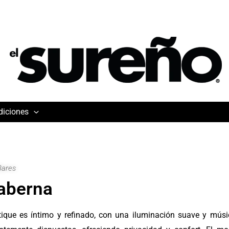
diciones
Bares
aberna
tique es íntimo y refinado, con una iluminación suave y mús