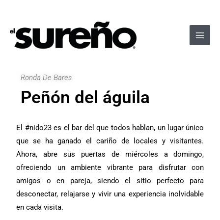
Ir
Navegación
Main
al
de
Men
contenido
entradas
Ronda De Bares
Peñón del águila
E
l #nido23 es el bar del que todos hablan, un lugar único
que se ha ganado el cariño de locales y visitantes.
Ahora, abre sus puertas de miércoles a domingo,
ofreciendo un ambiente vibrante para disfrutar con
amigos o en pareja, siendo el sitio perfecto para
desconectar, relajarse y vivir una experiencia inolvidable
en cada visita.