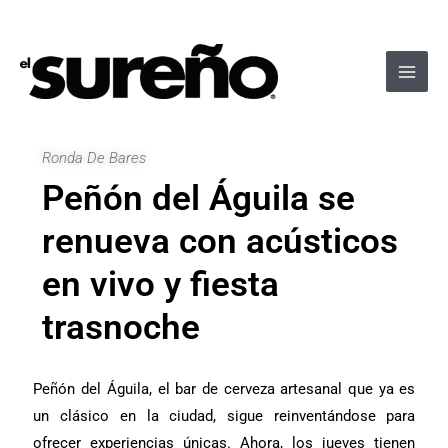
Ir
Navegación
Main
al
de
Men
contenido
entradas
Ronda De Bares
Peñón del Águila se
renueva con acústicos
en vivo y fiesta
trasnoche
Peñón del Águila, el bar de cerveza artesanal que ya es
un clásico en la ciudad, sigue reinventándose para
ofrecer experiencias únicas. Ahora, los jueves tienen