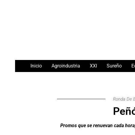
Ir
Navegación
al
de
contenido
entradas
Inicio
Agroindustria
XXI
Sureño
E
Ronda De 
Peñó
Promos que se renuevan cada hora, 