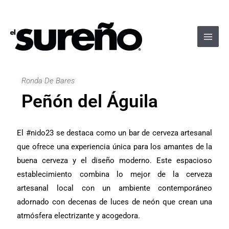
Ir
Navegación
Main
al
de
Men
contenido
entradas
Ronda De Bares
Peñón del Águila
El #nido23 se destaca como un bar de cerveza artesanal
que ofrece una experiencia única para los amantes de la
buena cerveza y el diseño moderno. Este espacioso
establecimiento combina lo mejor de la cerveza
artesanal local con un ambiente contemporáneo
adornado con decenas de luces de neón que crean una
atmósfera electrizante y acogedora.