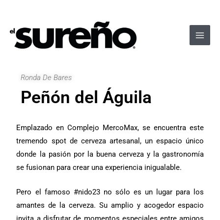
Ir
Navegación
Main
al
de
Men
contenido
entradas
Ronda De Bares
Peñón del Águila
Emplazado en Complejo MercoMax, se encuentra este
tremendo spot de cerveza artesanal, un espacio único
donde la pasión por la buena cerveza y la gastronomía
se fusionan para crear una experiencia inigualable.
Pero el famoso #nido23 no sólo es un lugar para los
amantes de la cerveza. Su amplio y acogedor espacio
invita a disfrutar de momentos especiales entre amigos