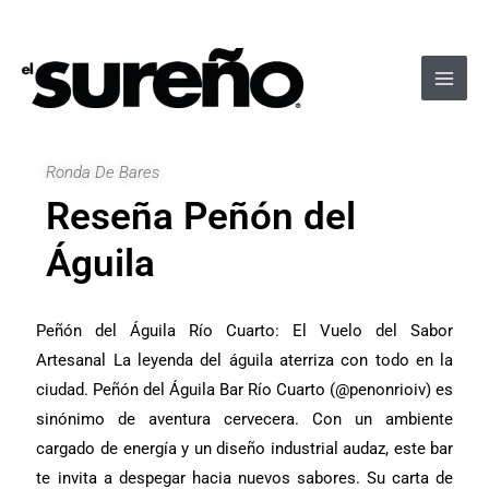
Ir
Navegación
Main
al
de
Men
contenido
entradas
Ronda De Bares
Reseña Peñón del
Águila
Peñón del Águila Río Cuarto: El Vuelo del Sabor
Artesanal La leyenda del águila aterriza con todo en la
ciudad. Peñón del Águila Bar Río Cuarto (@penonrioiv) es
sinónimo de aventura cervecera. Con un ambiente
cargado de energía y un diseño industrial audaz, este bar
te invita a despegar hacia nuevos sabores. Su carta de