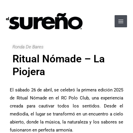
Ir
Navegación
Main
al
de
Men
contenido
entradas
Ronda De Bares
Ritual Nómade – La
Piojera
El sábado 26 de abril, se celebró la primera edición 2025
de Ritual Nómade en el RC Polo Club, una experiencia
creada para cautivar todos los sentidos. Desde el
mediodía, el lugar se transformó en un encuentro a cielo
abierto, donde la música, la naturaleza y los sabores se
fusionaron en perfecta armonía.