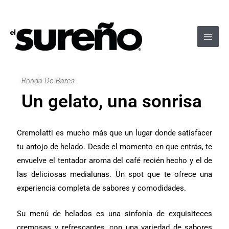
Ir
Navegación
Main
al
de
Men
contenido
entradas
Ronda De Bares
Un gelato, una sonrisa
Cremolatti es mucho más que un lugar donde satisfacer
tu antojo de helado. Desde el momento en que entrás, te
envuelve el tentador aroma del café recién hecho y el de
las deliciosas medialunas. Un spot que te ofrece una
experiencia completa de sabores y comodidades.
Su menú de helados es una sinfonía de exquisiteces
cremosas y refrescantes, con una variedad de sabores